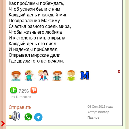
Как проблемы побеждать,
Чтоб успехи были с ним
Каждый день и каждый миг.
Поздравления Максиму
Счастья разного средь мира,
Чтобы жизнь его любила
И к столетью путь открыла.
Каждый день его сиял
И надежды прибавлял,
Открывал мирские дали,
Где друзья его встречали.
#
72%
из
11
голосов
Отправить:
06 Сен 2016 года
Автор:
Виктор
Павлов