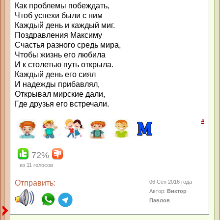
Как проблемы побеждать,
Чтоб успехи были с ним
Каждый день и каждый миг.
Поздравления Максиму
Счастья разного средь мира,
Чтобы жизнь его любила
И к столетью путь открыла.
Каждый день его сиял
И надежды прибавлял,
Открывал мирские дали,
Где друзья его встречали.
#
72%
из
11
голосов
Отправить:
06 Сен 2016 года
Автор:
Виктор
Павлов