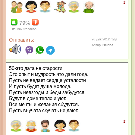
#
79%
из
1969
голосов
Отправить:
26 Дек 2012 года
Автор:
Helena
50-это дата не старости,
Это опыт и мудрость,что дали года.
Пусть не ведает сердце усталости
И пусть будет душа молода.
Пусть невзгоды и беды забудутся,
Будут в доме тепло и уют.
Все мечты и желания сбудутся.
Пусть внучата скучать не дают.
#