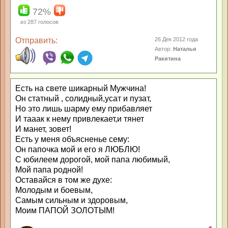
72%
из
287
голосов
Отправить:
26 Дек 2012 года
Автор:
Наталья
Ракитина
Есть на свете шикарный Мужчина!
Он статный , солидный,усат и пузат,
Но это лишь шарму ему прибавляет
И тааак к нему привлекает,и тянет
И манет, зовет!
Есть у меня объясненье сему:
Он папочка мой и его я ЛЮБЛЮ!
С юбилеем дорогой, мой папа любимый,
Мой папа родной!
Оставайся в том же духе:
Молодым и боевым,
Самым сильным и здоровым,
Моим ПАПОЙ ЗОЛОТЫМ!