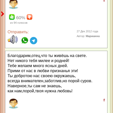
#
60%
из
94
голосов
Отправить:
27 Дек 2012 года
Автор:
Марианна
Благодарим,отец,что ты живёшь на свете.
Нет никого тебя милее и родней!
Тебе желаем много ясных дней.
Прими от нас в любви признанья эти!
Ты добротою нас своею окружаешь,
всегда внимателен,заботлив,но порой суров.
Наверное,ты сам не знаешь,
как нам,порой,твоя нужна любовь!
#