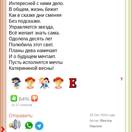
Интересней с ними дело.
В общем, жизнь бежит
Как в сказке дни сменяя
Без подсказки.
Управляется звезда,
Всё желает знать сама.
Одолела десять лет
Полюбила этот свет.
Планы дева намечает
И о будущем мечтает.
Пусть исполнятся мечты
Катерининой весны!
#
64%
из
17
голосов
Отправить:
18 Окт 2016 года
Автор:
Виктор
Павлов