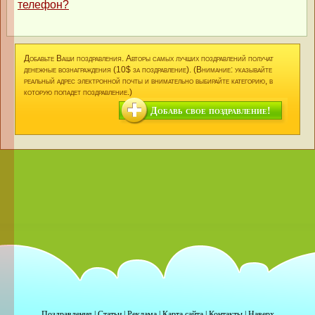
телефон?
Добавьте Ваши поздравления. Авторы самых лучших поздравлений получат
денежные вознаграждения (10$ за поздравление). (Внимание: указывайте
реальный адрес электронной почты и внимательно выбирайте категорию, в
которую попадет поздравление.)
Добавь свое поздравление!
Поздравления
|
Статьи
|
Реклама
|
Карта сайта
|
Контакты
|
Наверх