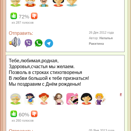
72%
из
287
голосов
Отправить:
26 Дек 2012 года
Автор:
Наталья
Ракитина
Тебе,любимая,родная,
Здоровья,счастья мы желаем.
Позволь в строках стихотворенья
В любви большой к тебе признаться!
Мы поздравим с Днём рожденья!
#
60%
из
260
голосов
05 Янв 2013 года