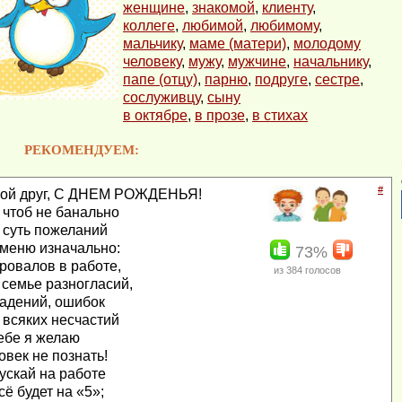
женщине
,
знакомой
,
клиенту
,
коллеге
,
любимой
,
любимому
,
мальчику
,
маме (матери)
,
молодому
человеку
,
мужу
,
мужчине
,
начальнику
,
папе (отцу)
,
парню
,
подруге
,
сестре
,
сослуживцу
,
сыну
в октябре
,
в прозе
,
в стихах
РЕКОМЕНДУЕМ:
#
ой друг, С ДНЕМ РОЖДЕНЬЯ!
 чтоб не банально
 суть пожеланий
меню изначально:
73%
ровалов в работе,
из
384
голосов
 семье разногласий,
адений, ошибок
 всяких несчастий
ебе я желаю
овек не познать!
ускай на работе
сё будет на «5»;