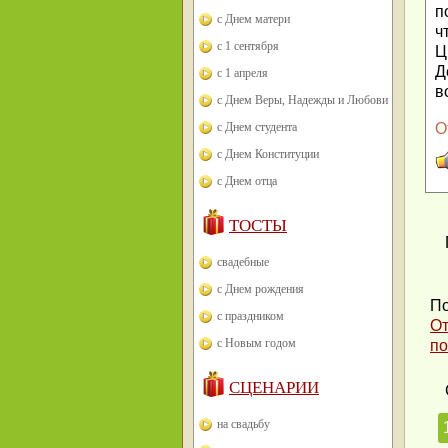
п
с Днем матери
ч
с 1 сентября
Ц
Д
с 1 апреля
в
с Днем Веры, Надежды и Любови
с Днем студента
О
с Днем Конституции
с Днем отца
ТОСТЫ
свадебные
с Днем рождения
По
с праздником
От
с Новым годом
по
СЦЕНАРИИ
на свадьбу