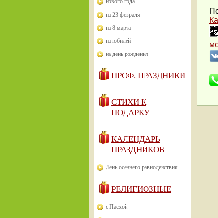
нового года
По
на 23 февраля
Ка
на 8 марта
на юбилей
м
на день рождения
ПРОФ. ПРАЗДНИКИ
СТИХИ К
ПОДАРКУ
КАЛЕНДАРЬ
ПРАЗДНИКОВ
День осеннего равноденствия.
РЕЛИГИОЗНЫЕ
с Пасхой