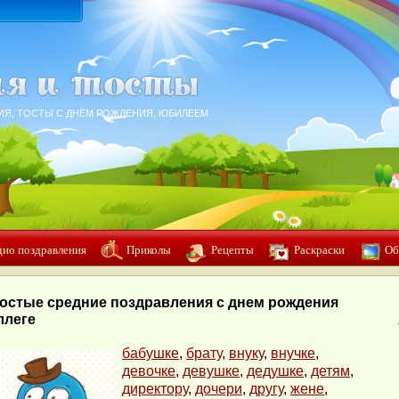
ИЯ, ТОСТЫ С ДНЁМ РОЖДЕНИЯ, ЮБИЛЕЕМ
дио поздравления
Приколы
Рецепты
Раскраски
Об
остые средние поздравления с днем рождения
ллеге
бабушке
,
брату
,
внуку
,
внучке
,
девочке
,
девушке
,
дедушке
,
детям
,
директору
,
дочери
,
другу
,
жене
,