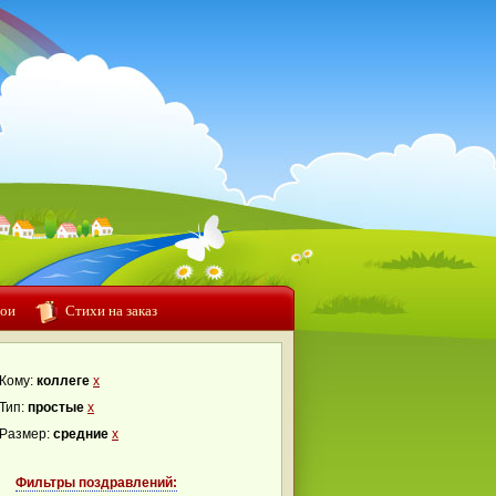
ои
Стихи на заказ
Кому:
коллеге
x
Тип:
простые
x
Размер:
средние
x
Фильтры поздравлений: