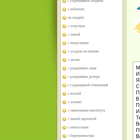
с годовщиной свадьбы
с юбилеем
на свадьбу
с отпуском
с зимой
с выпускным
с уходом на пенсию
с летом
М
с рождением сына
И
с рождением дочери
Я
с годовщиной отношений
С
П
с весной
В
с осенью
П
с окончанием института
И
Т
с новой зарплатой
В
с новосельем
П
с беременностью
В