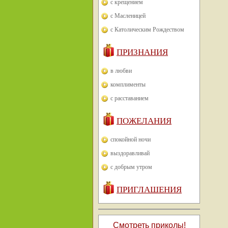
с крещением
с Масленицей
с Католическим Рождеством
ПРИЗНАНИЯ
в любви
комплименты
с расставанием
ПОЖЕЛАНИЯ
спокойной ночи
выздоравливай
с добрым утром
ПРИГЛАШЕНИЯ
Смотреть приколы!