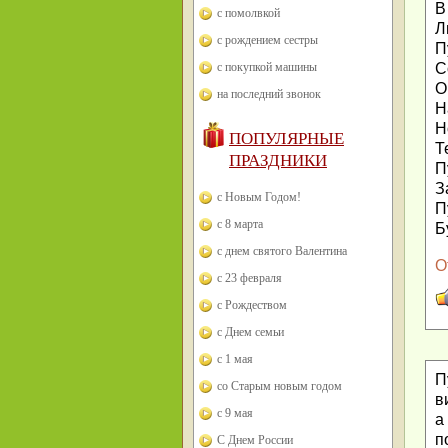
В
с помолвкой
Л
с рождением сестры
П
с покупкой машины
С
О
на последний звонок
Н
Н
ПОПУЛЯРНЫЕ
Т
ПРАЗДНИКИ
П
З
с Новым Годом!
П
с 8 марта
Б
с днем святого Валентина
О
с 23 февраля
с Рождеством
с Днем семьи
с 1 мая
П
со Старым новым годом
в
с 9 мая
а
п
С Днем России