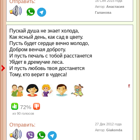
Отправить:
16 Сен 2015 года
Автор:
Анастасия
Галанова
Пускай душа не знает холода,
Как ясный день, как сад в цвету.
Пусть будет сердце вечно молодо,
Добром венчая доброту.
И пусть печаль с тобой расстанется
Уйдет в дремучие леса.
И пусть любовь твоя достанется
Тому, кто верит в чудеса!
#
72%
из
90
голосов
Отправить:
27 Дек 2012 года
Автор:
Giakonda