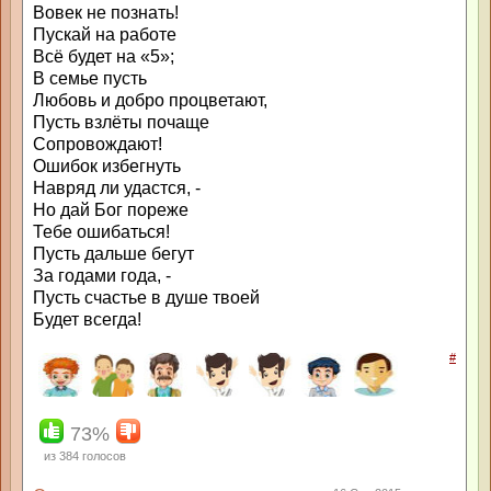
Вовек не познать!
Пускай на работе
Всё будет на «5»;
В семье пусть
Любовь и добро процветают,
Пусть взлёты почаще
Сопровождают!
Ошибок избегнуть
Навряд ли удастся, -
Но дай Бог пореже
Тебе ошибаться!
Пусть дальше бегут
За годами года, -
Пусть счастье в душе твоей
Будет всегда!
#
73%
из
384
голосов