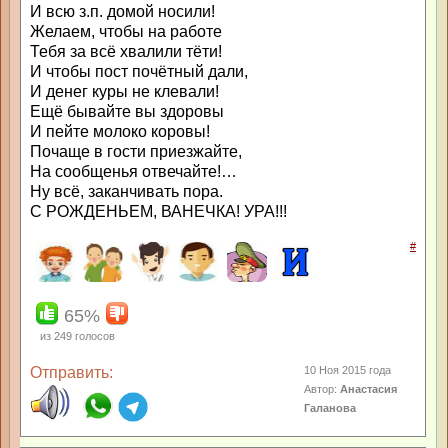
И всю з.п. домой носили!
Желаем, чтобы на работе
Тебя за всё хвалили тёти!
И чтобы пост почётный дали,
И денег куры не клевали!
Ещё бывайте вы здоровы
И пейте молоко коровы!
Почаще в гости приезжайте,
На сообщенья отвечайте!…
Ну всё, заканчивать пора.
С РОЖДЕНЬЕМ, ВАНЕЧКА! УРА!!!
#
65%
из
249
голосов
Отправить:
10 Ноя 2015 года
Автор:
Анастасия
Галанова