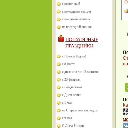
О
с помолвкой
с рождением сестры
с покупкой машины
на последний звонок
ПОПУЛЯРНЫЕ
ПРАЗДНИКИ
По
с Новым Годом!
От
по
с 8 марта
с днем святого Валентина
с 23 февраля
с Рождеством
с Днем семьи
По
с 1 мая
Ка
со Старым новым годом
с 9 мая
м
С Днем России