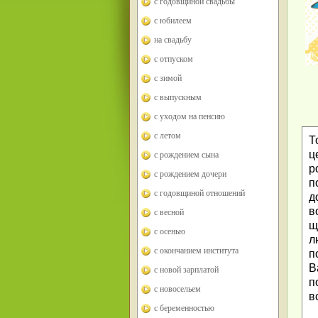
с годовщиной свадьбы
с юбилеем
на свадьбу
с отпуском
с зимой
с выпускным
с уходом на пенсию
с летом
Т
ц
с рождением сына
р
с рождением дочери
п
с годовщиной отношений
д
в
с весной
щ
с осенью
л
с окончанием института
п
В
с новой зарплатой
п
с новосельем
в
с беременностью