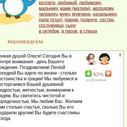
коллеге
,
любимой
,
любимому
,
мальчику
,
маме (матери)
,
молодому
человеку
,
мужу
,
мужчине
,
начальнику
,
папе (отцу)
,
парню
,
подруге
,
сестре
,
сослуживцу
,
сыну
в октябре
,
в прозе
,
в стихах
РЕКОМЕНДУЕМ:
#
онкая душой Олеся! Сегодня Вы в
ентре внимания - день Вашего
ождения. Поздравляем! Легкой
оходкой Вы идете по жизни - столько
62%
остоинства и грации! Мы любуемся и
из
16
голосов
осторгаемся Вашей душевной
едростью, мягкостью, вниманием к
юдям. Вы светитесь чистотой и
орядочностью. Мы любим Вас. Желаем
ам столько счастья, сколько Вы его
одарили другим! Вы будете счастливы
сегда.