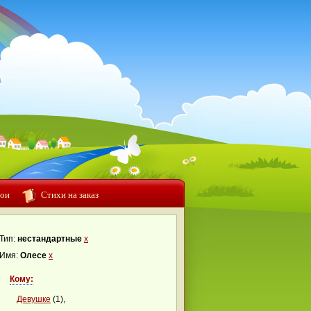
ои
Стихи на заказ
Тип:
нестандартные
x
Имя:
Олесе
x
Кому:
Девушке
(1),