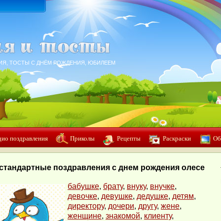
ИЯ, ТОСТЫ С ДНЁМ РОЖДЕНИЯ, ЮБИЛЕЕМ
дио поздравления
Приколы
Рецепты
Раскраски
Об
стандартные поздравления с днем рождения олесе
бабушке
,
брату
,
внуку
,
внучке
,
девочке
,
девушке
,
дедушке
,
детям
,
директору
,
дочери
,
другу
,
жене
,
женщине
,
знакомой
,
клиенту
,