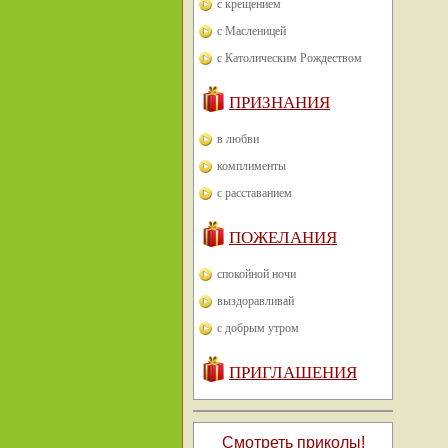
с крещением
с Масленицей
с Католическим Рождеством
ПРИЗНАНИЯ
в любви
комплименты
с расставанием
ПОЖЕЛАНИЯ
спокойной ночи
выздоравливай
с добрым утром
ПРИГЛАШЕНИЯ
Смотреть приколы!