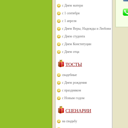
с Днем матери
с 1 сентября
с 1 апреля
с Днем Веры, Надежды и Любови
с Днем студента
с Днем Конституции
с Днем отца
ТОСТЫ
свадебные
с Днем рождения
с праздником
с Новым годом
СЦЕНАРИИ
на свадьбу