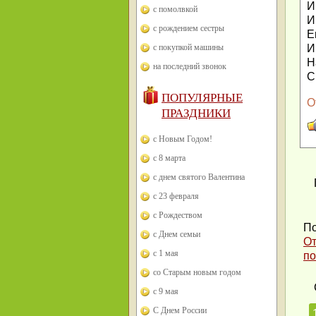
И
с помолвкой
И
с рождением сестры
Е
с покупкой машины
И
Н
на последний звонок
С
ПОПУЛЯРНЫЕ
О
ПРАЗДНИКИ
с Новым Годом!
с 8 марта
с днем святого Валентина
с 23 февраля
с Рождеством
По
с Днем семьи
От
с 1 мая
по
со Старым новым годом
с 9 мая
С Днем России