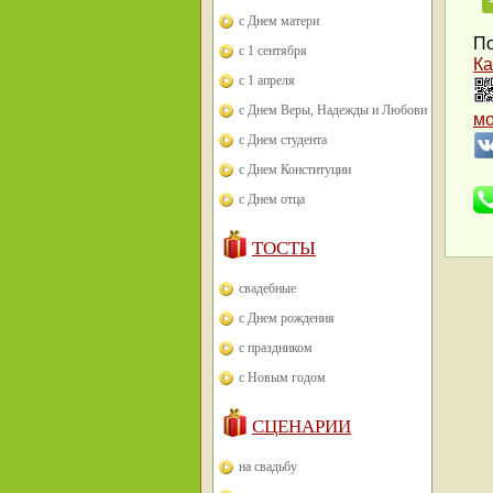
с Днем матери
По
с 1 сентября
Ка
с 1 апреля
с Днем Веры, Надежды и Любови
м
с Днем студента
с Днем Конституции
с Днем отца
ТОСТЫ
свадебные
с Днем рождения
с праздником
с Новым годом
СЦЕНАРИИ
на свадьбу