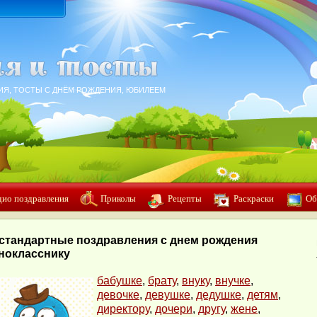
ИЯ, ТОСТЫ С ДНЁМ РОЖДЕНИЯ, ЮБИЛЕЕМ
дио поздравления
Приколы
Рецепты
Раскраски
Об
стандартные поздравления с днем рождения
нокласснику
бабушке
,
брату
,
внуку
,
внучке
,
девочке
,
девушке
,
дедушке
,
детям
,
директору
,
дочери
,
другу
,
жене
,