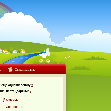
ои
Стихи на заказ
Кому:
однокласснику
x
Тип:
нестандартные
x
Размеры:
Средние
(1)