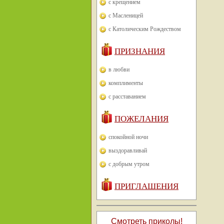
с крещением
с Масленицей
с Католическим Рождеством
ПРИЗНАНИЯ
в любви
комплименты
с расставанием
ПОЖЕЛАНИЯ
спокойной ночи
выздоравливай
с добрым утром
ПРИГЛАШЕНИЯ
Смотреть приколы!