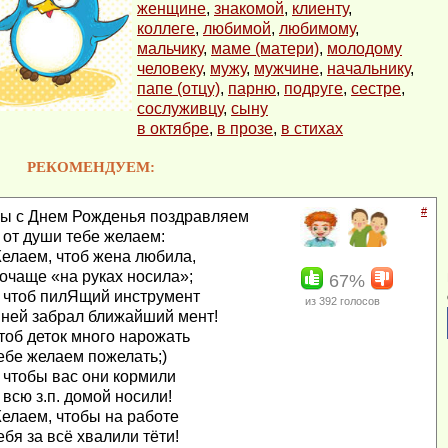
женщине
,
знакомой
,
клиенту
,
коллеге
,
любимой
,
любимому
,
мальчику
,
маме (матери)
,
молодому
человеку
,
мужу
,
мужчине
,
начальнику
,
папе (отцу)
,
парню
,
подруге
,
сестре
,
сослуживцу
,
сыну
в октябре
,
в прозе
,
в стихах
РЕКОМЕНДУЕМ:
#
ы с Днем Рожденья поздравляем
 от души тебе желаем:
елаем, чтоб жена любила,
очаще «на руках носила»;
67%
 чтоб пилЯщий инструмент
из
392
голосов
 ней забрал ближайший мент!
тоб деток много нарожать
ебе желаем пожелать;)
 чтобы вас они кормили
 всю з.п. домой носили!
елаем, чтобы на работе
ебя за всё хвалили тёти!