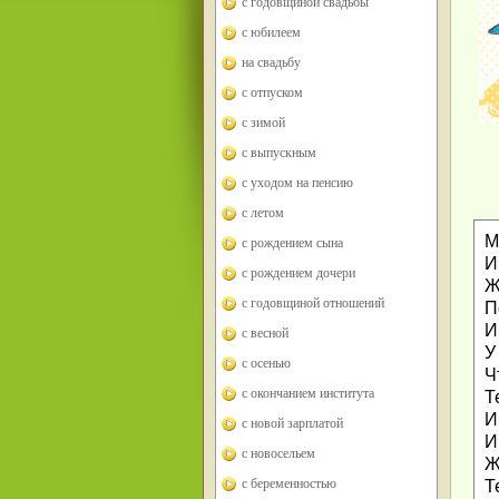
с годовщиной свадьбы
с юбилеем
на свадьбу
с отпуском
с зимой
с выпускным
с уходом на пенсию
с летом
М
с рождением сына
И
с рождением дочери
Ж
с годовщиной отношений
П
И
с весной
У
с осенью
Ч
с окончанием института
Т
И
с новой зарплатой
И
с новосельем
Ж
с беременностью
Т