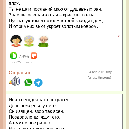
плох.
Ты не шли посланий маю от душевных ран,
Знаешь, осень золотая – красоты полна.
Пусть с уютом и покоем в твой заходит дом,
И от зимних вьюг укроет золотым ковром.
#
78%
из
225
голосов
Отправить:
04 Апр 2015 года
Автор:
Николай
Иван сегодня так прекрасен!
День рожденья у него.
Он изящен, взор так ясен.
Поздравленья ждут его,
А ему не все равно,
Что в них скажут про него,