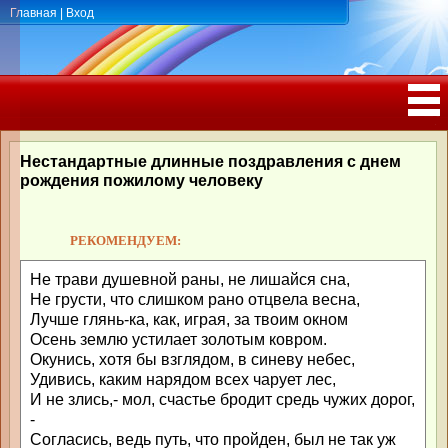
Главная
|
Вход
ПОЗДРАВЛЕНИЯ, ТОСТЫ С ДНЁМ
РОЖДЕНИЯ, ЮБИЛЕЕМ
Нестандартные длинные поздравления с днем
рождения пожилому человеку
РЕКОМЕНДУЕМ:
Не трави душевной раны, не лишайся сна,
Не грусти, что слишком рано отцвела весна,
Лучше глянь-ка, как, играя, за твоим окном
Осень землю устилает золотым ковром.
Окунись, хотя бы взглядом, в синеву небес,
Удивись, каким нарядом всех чарует лес,
И не злись,- мол, счастье бродит средь чужих дорог,
-
Согласись, ведь путь, что пройден, был не так уж