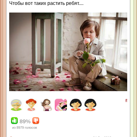
Чтобы вот таких растить ребят....
#
89%
из
8979
голосов