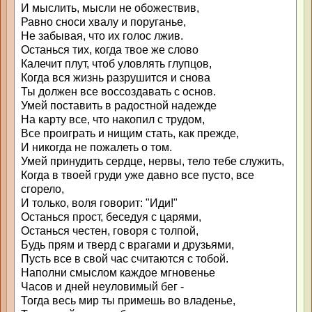
И мыслить, мысли не обожествив,
Равно сноси хвалу и поруганье,
Не забывая, что их голос лжив.
Останься тих, когда твое же слово
Калечит плут, чтоб уловлять глупцов,
Когда вся жизнь разрушится и снова
Ты должен все воссоздавать с основ.
Умей поставить в радостной надежде
На карту все, что накопил с трудом,
Все проиграть и нищим стать, как прежде,
И никогда не пожалеть о том.
Умей принудить сердце, нервы, тело тебе служить,
Когда в твоей груди уже давно все пусто, все
сгорело,
И только, воля говорит: "Иди!"
Останься прост, беседуя с царями,
Останься честен, говоря с толпой,
Будь прям и тверд с врагами и друзьями,
Пусть все в свой час считаются с тобой.
Наполни смыслом каждое мгновенье
Часов и дней неуловимый бег -
Тогда весь мир ты примешь во владенье,