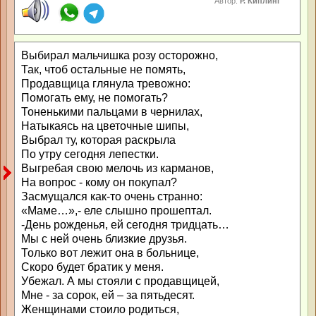
Автор:
Р. Киплинг
Выбирал мальчишка розу осторожно,
Так, чтоб остальные не помять,
Продавщица глянула тревожно:
Помогать ему, не помогать?
Тоненькими пальцами в чернилах,
Натыкаясь на цветочные шипы,
Выбрал ту, которая раскрыла
По утру сегодня лепестки.
Выгребая свою мелочь из карманов,
На вопрос - кому он покупал?
Засмущался как-то очень странно:
«Маме…»,- еле слышно прошептал.
-День рожденья, ей сегодня тридцать…
Мы с ней очень близкие друзья.
Только вот лежит она в больнице,
Скоро будет братик у меня.
Убежал. А мы стояли с продавщицей,
Мне - за сорок, ей – за пятьдесят.
Женщинами стоило родиться,