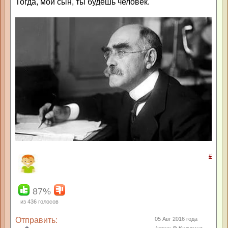
Тогда, мой сын, ты будешь человек.
#
87%
из
436
голосов
Отправить:
05 Авг 2016 года