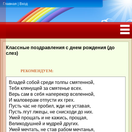
Главная
|
Вход
ПОЗДРАВЛЕНИЯ, ТОСТЫ С ДНЁМ
РОЖДЕНИЯ, ЮБИЛЕЕМ
Классные поздравления с днем рождения (до
слез)
РЕКОМЕНДУЕМ:
Владей собой среди толпы смятенной,
Тебя клянущей за смятенье всех.
Верь сам в себя наперекор вселенной,
И маловерам отпусти их грех.
Пусть час не пробил, жди не уставая,
Пусть лгут лжецы, не снисходи до них.
Умей прощать и не кажись, прощая,
Великодушней и мудрей других.
Умей мечтать, не став рабом мечтанья,