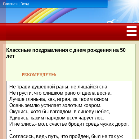
Главная
|
Вход
ПОЗДРАВЛЕНИЯ, ТОСТЫ С ДНЁМ
РОЖДЕНИЯ, ЮБИЛЕЕМ
Классные поздравления с днем рождения на 50
лет
РЕКОМЕНДУЕМ:
Не трави душевной раны, не лишайся сна,
Не грусти, что слишком рано отцвела весна,
Лучше глянь-ка, как, играя, за твоим окном
Осень землю устилает золотым ковром.
Окунись, хотя бы взглядом, в синеву небес,
Удивись, каким нарядом всех чарует лес,
И не злись,- мол, счастье бродит средь чужих дорог,
-
Согласись, ведь путь, что пройден, был не так уж