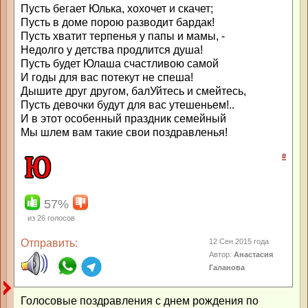
Пусть бегает Юлька, хохочет и скачет;
Пусть в доме порою разводит бардак!
Пусть хватит терпенья у папы и мамы, -
Недолго у детства продлится душа!
Пусть будет Юлаша счастливою самой
И годы для вас потекут не спеша!
Дышите друг другом, балУйтесь и смейтесь,
Пусть девочки будут для вас утешеньем!..
И в этот особенный праздник семейный
Мы шлем вам такие свои поздравленья!
#
57%
из
26
голосов
Отправить:
12 Сен 2015 года
Автор:
Анастасия
Галанова
Голосовые поздравления с днем рождения по