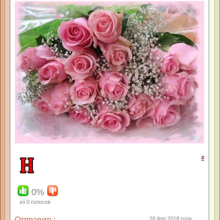
#
0%
из
0
голосов
Отправить:
28 Апр 2018 года