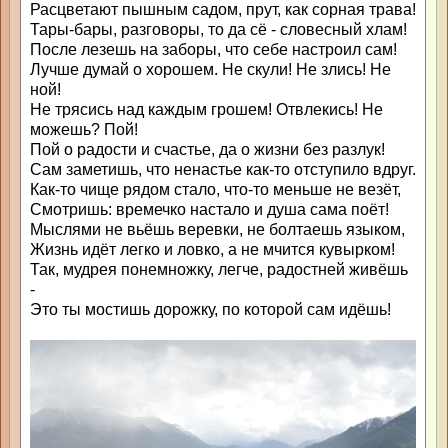
Расцветают пышным садом, прут, как сорная трава!
Тары-бары, разговоры, то да сё - словесный хлам!
После лезешь на заборы, что себе настроил сам!
Лучше думай о хорошем. Не скули! Не злись! Не
ной!
Не трясись над каждым грошем! Отвлекись! Не
можешь? Пой!
Пой о радости и счастье, да о жизни без разлук!
Сам заметишь, что ненастье как-то отступило вдруг.
Как-то чище рядом стало, что-то меньше не везёт,
Смотришь: времечко настало и душа сама поёт!
Мыслями не вьёшь веревки, не болтаешь языком,
Жизнь идёт легко и ловко, а не мчится кувырком!
Так, мудрея понемножку, легче, радостней живёшь
-
Это ты мостишь дорожку, по которой сам идёшь!