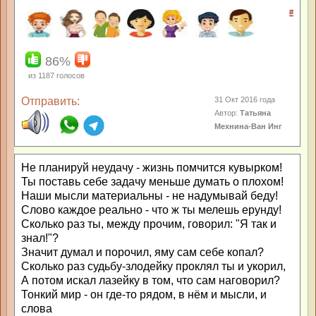
#
86%
из
1187
голосов
Отправить:
31 Окт 2016 года
Автор:
Татьяна
Мехнина-Ван Инг
Не планируй неудачу - жизнь помчится кувырком!
Ты поставь себе задачу меньше думать о плохом!
Наши мысли материальны - не надумывай беду!
Слово каждое реально - что ж ты мелешь ерунду!
Сколько раз ты, между прочим, говорил: "Я так и
знал!"?
Значит думал и порочил, яму сам себе копал?
Сколько раз судьбу-злодейку проклял ты и укорил,
А потом искал лазейку в том, что сам наговорил?
Тонкий мир - он где-то рядом, в нём и мысли, и
слова