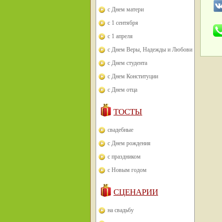
с Днем матери
с 1 сентября
с 1 апреля
с Днем Веры, Надежды и Любови
с Днем студента
с Днем Конституции
с Днем отца
ТОСТЫ
свадебные
с Днем рождения
с праздником
с Новым годом
СЦЕНАРИИ
на свадьбу