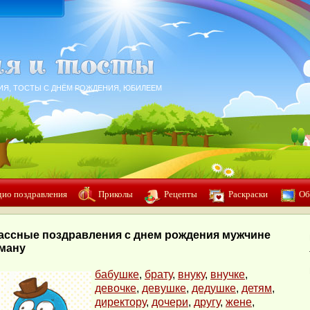
ИЯ, ТОСТЫ С ДНЁМ РОЖДЕНИЯ, ЮБИЛЕЕМ
дио поздравления
Приколы
Рецепты
Раскраски
Об
ассные поздравления с днем рождения мужчине
ману
бабушке
,
брату
,
внуку
,
внучке
,
девочке
,
девушке
,
дедушке
,
детям
,
директору
,
дочери
,
другу
,
жене
,