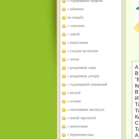
с годовщиной свадьбы
с юбилеем
на свадьбу
с отпуском
с зимой
с выпускным
с уходом на пенсию
с летом
А
с рождением сына
В
с рождением дочери
"
с годовщиной отношений
К
В
с весной
И
с осенью
Т
с окончанием института
Т
К
с новой зарплатой
С
с новосельем
Т
с беременностью
А