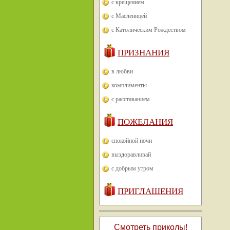
с крещением
с Масленицей
с Католическим Рождеством
ПРИЗНАНИЯ
в любви
комплименты
с расставанием
ПОЖЕЛАНИЯ
спокойной ночи
выздоравливай
с добрым утром
ПРИГЛАШЕНИЯ
Смотреть приколы!