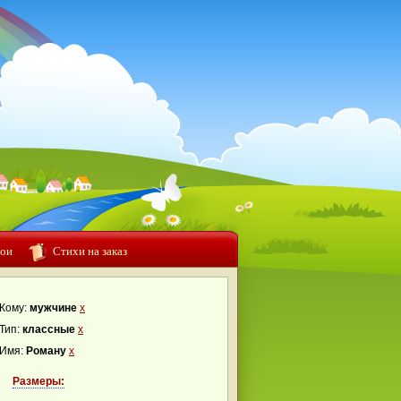
ои
Стихи на заказ
Кому:
мужчине
x
Тип:
классные
x
Имя:
Роману
x
Размеры: