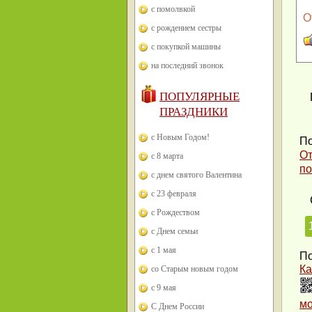
с помолвкой
О
с рождением сестры
с покупкой машины
на последний звонок
ПОПУЛЯРНЫЕ
ПРАЗДНИКИ
с Новым Годом!
По
От
с 8 марта
по
с днем святого Валентина
с 23 февраля
с Рождеством
с Днем семьи
с 1 мая
По
Ка
со Старым новым годом
с 9 мая
м
С Днем России