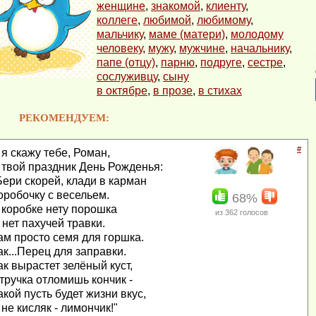
женщине
,
знакомой
,
клиенту
,
коллеге
,
любимой
,
любимому
,
мальчику
,
маме (матери)
,
молодому
человеку
,
мужу
,
мужчине
,
начальнику
,
папе (отцу)
,
парню
,
подруге
,
сестре
,
сослуживцу
,
сыну
в октябре
,
в прозе
,
в стихах
РЕКОМЕНДУЕМ:
#
 я скажу тебе, Роман,
 твой праздник День Рожденья:
Бери скорей, клади в карман
оробочку с весельем.
68%
 коробке нету порошка
из
362
голосов
 нет пахучей травки.
ам просто семя для горшка.
ак...Перец для заправки.
ак вырастет зелёный куст,
тручка отломишь кончик -
акой пусть будет жизни вкус,
 не кисляк - лимончик!"