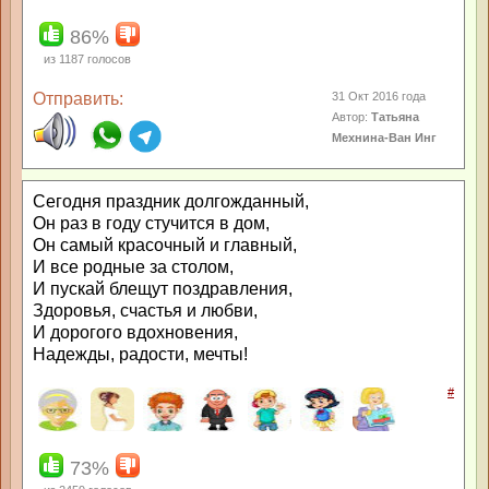
86%
из
1187
голосов
Отправить:
31 Окт 2016 года
Автор:
Татьяна
Мехнина-Ван Инг
Сегодня праздник долгожданный,
Он раз в году стучится в дом,
Он самый красочный и главный,
И все родные за столом,
И пускай блещут поздравления,
Здоровья, счастья и любви,
И дорогого вдохновения,
Надежды, радости, мечты!
#
73%