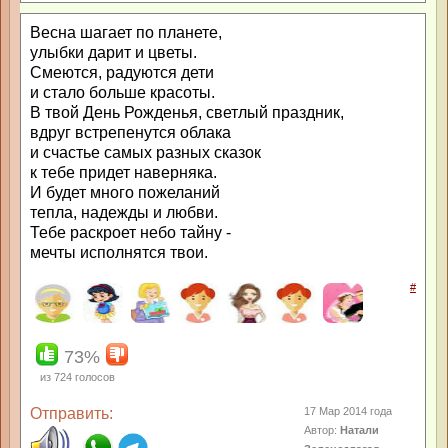
Весна шагает по планете,
улыбки дарит и цветы.
Смеются, радуются дети
и стало больше красоты.
В твой День Рожденья, светлый праздник,
вдруг встрепенутся облака
и счастье самых разных сказок
к тебе придет наверняка.
И будет много пожеланий
тепла, надежды и любви.
Тебе раскроет небо тайну -
мечты исполнятся твои.
#
73%
из
724
голосов
Отправить:
17 Мар 2014 года
Автор:
Натали