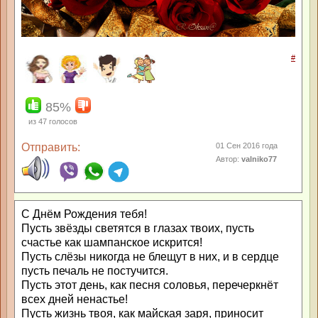
#
85%
из
47
голосов
Отправить:
01 Сен 2016 года
Автор:
valniko77
С Днём Рождения тебя!
Пусть звёзды светятся в глазах твоих, пусть
счастье как шампанское искрится!
Пусть слёзы никогда не блещут в них, и в сердце
пусть печаль не постучится.
Пусть этот день, как песня соловья, перечеркнёт
всех дней ненастье!
Пусть жизнь твоя, как майская заря, приносит