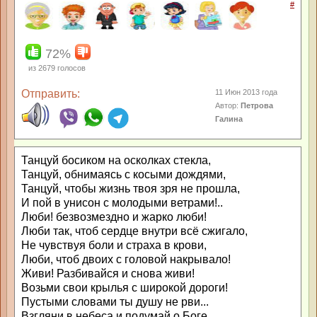
#
72%
из
2679
голосов
Отправить:
11 Июн 2013 года
Автор:
Петрова
Галина
Танцуй босиком на осколках стекла,
Танцуй, обнимаясь с косыми дождями,
Танцуй, чтобы жизнь твоя зря не прошла,
И пой в унисон с молодыми ветрами!..
Люби! безвозмездно и жарко люби!
Люби так, чтоб сердце внутри всё сжигало,
Не чувствуя боли и страха в крови,
Люби, чтоб двоих с головой накрывало!
Живи! Разбивайся и снова живи!
Возьми свои крылья с широкой дороги!
Пустыми словами ты душу не рви...
Взгляни в небеса и подумай о Боге...