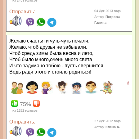
из
2459
голосов
Отправить:
04 Дек 2013 года
Автор:
Петрова
Галина
Желаю счастья и чуть-чуть печали,
Желаю, чтоб друзья не забывали.
Чтоб средь зимы была весна и лето,
Чтоб было много,очень много света
И что задумано тобою - пусть свершится,
Ведь ради этого и стоило родиться!
#
75%
из
1282
голосов
Отправить:
27 Дек 2012 года
Автор:
Елена А.