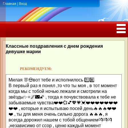
Главная
|
Вход
ПОЗДРАВЛЕНИЯ, ТОСТЫ С ДНЁМ
РОЖДЕНИЯ, ЮБИЛЕЕМ
Классные поздравления с днем рождения
девушке марии
РЕКОМЕНДУЕМ:
Милая 🐰😍вот тебе и исполнилось 1️⃣8️⃣
В первый раз я понял ,то что ты моя , в тот момент
когда мы с тобой ночью лежали и смотрели на
звёзды✨⭐️🌌🌃🌠 , тогда я почувствовала к тебе не
забываемые чувства❤️❤️💞💕💖💗💓❤️❤️❤️❤️❤️❤️❤️
❤️❤️ , которые я испытываю посей день🔥🔥🔥❤️❤️
❤️ , ты для меня очень сильно дорога 🔥🔥🔥, я
всегда дорожил нашем с тобой общением💏💏💏
,независимо от ссор , ценю каждый момент