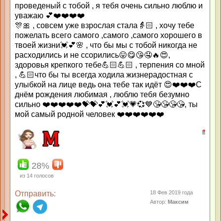
проведеный с тобой , я тебя очень сильно люблю и
уважаю 💕❤️❤️❤️❤️
🎊🎀 , совсем уже взрослая стала👵🏻 , хочу тебе
пожелать всего самого ,самого ,самого хорошего в
твоей жизни💓💕🌸 , что бы мы с тобой никогда не
расходились и не ссорились😛😋😘🤤🔥😍,
здоровья крепкого тебе💪🏻💪🏻 , терпения со мной
, 💪🏻что бы ты всегда ходила жизнерадостная с
улыбкой на лице ведь она тебе так идёт 😍❤️❤️❤️С
днём рождения любимая , люблю тебя безумно
сильно ❤️❤️❤️❤️❤️💝💝💕💓💕💓💗💞💙😘😘😘😘, ты
мой самый родной человек ❤️❤️❤️❤️❤️❤️
#
28%
из
14
голосов
Отправить:
18 Фев 2019 года
Автор:
Максим