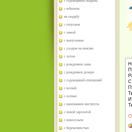
с годовщиной свадьбы
с юбилеем
на свадьбу
с отпуском
с зимой
с выпускным
с уходом на пенсию
с летом
Н
с рождением сына
П
с рождением дочери
Р
с годовщиной отношений
С
П
с весной
Т
с осенью
И
с окончанием института
Т
с новой зарплатой
О
с новосельем
с беременностью