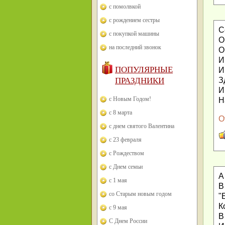
с помолвкой
с рождением сестры
С
с покупкой машины
О
на последний звонок
О
И
ПОПУЛЯРНЫЕ
И
ПРАЗДНИКИ
З
И
с Новым Годом!
Н
с 8 марта
О
с днем святого Валентина
с 23 февраля
с Рождеством
с Днем семьи
А
с 1 мая
В
со Старым новым годом
"
К
с 9 мая
В
С Днем России