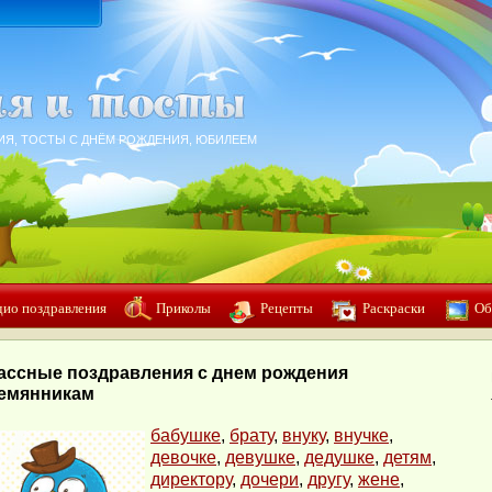
ИЯ, ТОСТЫ С ДНЁМ РОЖДЕНИЯ, ЮБИЛЕЕМ
дио поздравления
Приколы
Рецепты
Раскраски
Об
ассные поздравления с днем рождения
емянникам
бабушке
,
брату
,
внуку
,
внучке
,
девочке
,
девушке
,
дедушке
,
детям
,
директору
,
дочери
,
другу
,
жене
,