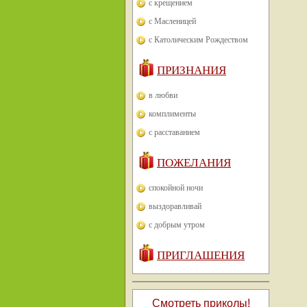
с крещением
с Масленицей
с Католическим Рождеством
ПРИЗНАНИЯ
в любви
комплименты
с расставанием
ПОЖЕЛАНИЯ
спокойной ночи
выздоравливай
с добрым утром
ПРИГЛАШЕНИЯ
Смотреть приколы!