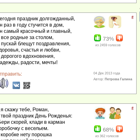
#
егодня праздник долгожданный,
н раз в году стучится в дом,
н самый красочный и главный,
 все родные за столом,
73%
 пускай блещут поздравления,
из
2459
голосов
доровья, счастья и любви,
 дорогого вдохновения,
адежды, радости, мечты!
тправить:
04 Дек 2013 года
Автор:
Петрова Галина
#
 я скажу тебе, Роман,
 твой праздник День Рожденья:
Бери скорей, клади в карман
оробочку с весельем.
68%
 коробке нету порошка
из
362
голосов