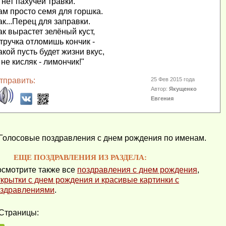
 нет пахучей травки.
ам просто семя для горшка.
ак...Перец для заправки.
ак вырастет зелёный куст,
тручка отломишь кончик -
акой пусть будет жизни вкус,
 не кисляк - лимончик!"
тправить:
25 Фев 2015 года
Автор:
Якущенко
Евгения
Голосовые поздравления с днем рождения по именам.
ЕЩЕ ПОЗДРАВЛЕНИЯ ИЗ РАЗДЕЛА:
смотрите также все
поздравления с днем рождения
,
крытки с днем рождения и красивые картинки с
здравлениями
.
Страницы: