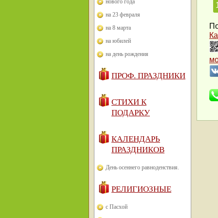
нового года
на 23 февраля
По
на 8 марта
Ка
на юбилей
на день рождения
м
ПРОФ. ПРАЗДНИКИ
СТИХИ К
ПОДАРКУ
КАЛЕНДАРЬ
ПРАЗДНИКОВ
День осеннего равноденствия.
РЕЛИГИОЗНЫЕ
с Пасхой