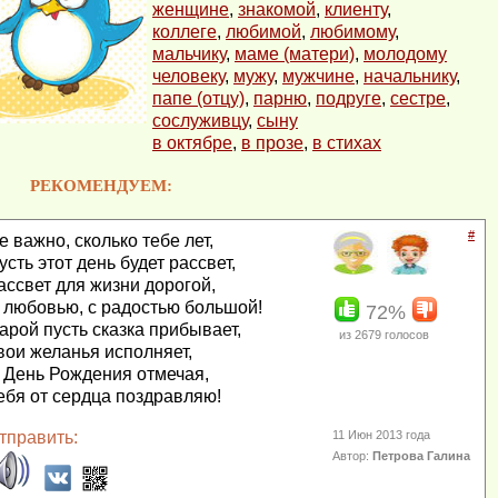
женщине
,
знакомой
,
клиенту
,
коллеге
,
любимой
,
любимому
,
мальчику
,
маме (матери)
,
молодому
человеку
,
мужу
,
мужчине
,
начальнику
,
папе (отцу)
,
парню
,
подруге
,
сестре
,
сослуживцу
,
сыну
в октябре
,
в прозе
,
в стихах
РЕКОМЕНДУЕМ:
#
е важно, сколько тебе лет,
усть этот день будет рассвет,
ассвет для жизни дорогой,
 любовью, с радостью большой!
72%
арой пусть сказка прибывает,
из
2679
голосов
вои желанья исполняет,
 День Рождения отмечая,
ебя от сердца поздравляю!
тправить:
11 Июн 2013 года
Автор:
Петрова Галина