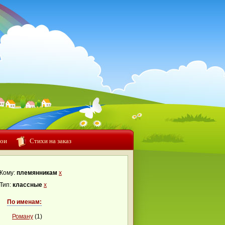
ои
Стихи на заказ
Кому:
племянникам
x
Тип:
классные
x
По именам:
Роману
(1)