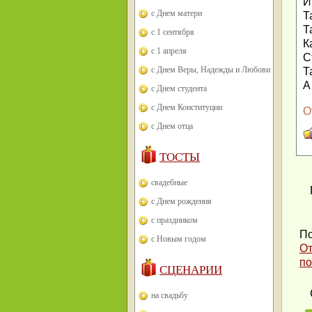
И
с Днем матери
Т
Т
с 1 сентября
К
с 1 апреля
С
с Днем Веры, Надежды и Любови
Т
А
с Днем студента
с Днем Конституции
О
с Днем отца
ТОСТЫ
свадебные
с Днем рождения
с праздником
По
с Новым годом
От
по
СЦЕНАРИИ
на свадьбу