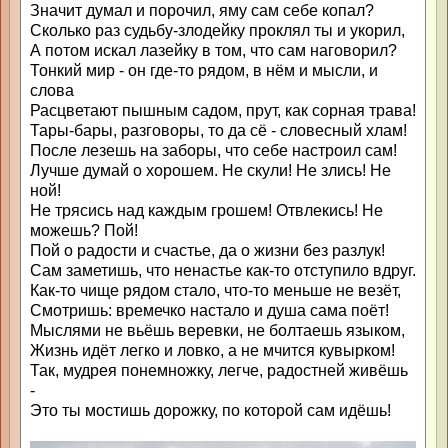
Значит думал и порочил, яму сам себе копал?
Сколько раз судьбу-злодейку проклял ты и укорил,
А потом искал лазейку в том, что сам наговорил?
Тонкий мир - он где-то рядом, в нём и мысли, и
слова
Расцветают пышным садом, прут, как сорная трава!
Тары-бары, разговоры, то да сё - словесный хлам!
После лезешь на заборы, что себе настроил сам!
Лучше думай о хорошем. Не скули! Не злись! Не
ной!
Не трясись над каждым грошем! Отвлекись! Не
можешь? Пой!
Пой о радости и счастье, да о жизни без разлук!
Сам заметишь, что ненастье как-то отступило вдруг.
Как-то чище рядом стало, что-то меньше не везёт,
Смотришь: времечко настало и душа сама поёт!
Мыслями не вьёшь веревки, не болтаешь языком,
Жизнь идёт легко и ловко, а не мчится кувырком!
Так, мудрея понемножку, легче, радостней живёшь
-
Это ты мостишь дорожку, по которой сам идёшь!