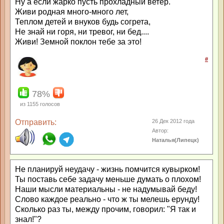
Ну а если жарко пусть прохладный ветер.
Живи родная много-много лет,
Теплом детей и внуков будь согрета,
Не знай ни горя, ни тревог, ни бед....
Живи! Земной поклон тебе за это!
#
78%
из
1155
голосов
Отправить:
26 Дек 2012 года
Автор:
Наталья(Липецк)
Не планируй неудачу - жизнь помчится кувырком!
Ты поставь себе задачу меньше думать о плохом!
Наши мысли материальны - не надумывай беду!
Слово каждое реально - что ж ты мелешь ерунду!
Сколько раз ты, между прочим, говорил: "Я так и
знал!"?