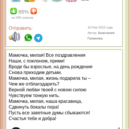
65%
из
249
голосов
Отправить:
10 Ноя 2015 года
Автор:
Анастасия
Галанова
Мамочка, милая! Все поздравления
Наши, с поклоном, прими!
Вроде бы взрослые, на день рождения
Снова приходим детьми.
Мамочка, милая, жизнь подарила ты –
Чем же отблагодарить?
Верной любви твоей с новою силою
Чувствуем тонкую нить.
Мамочка, милая, наша красавица,
Сдвинуть бокалы пора!
Пусть все заветные думы сбываются!
Счастья тебе и добра!
#