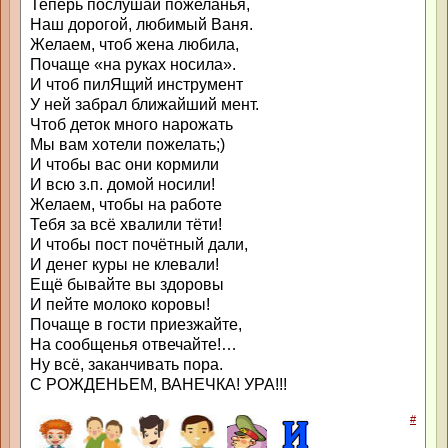
Теперь послушай пожеланья,
Наш дорогой, любимый Ваня.
Желаем, чтоб жена любила,
Почаще «на руках носила».
И чтоб пилЯщий инструмент
У ней забрал ближайший мент.
Чтоб деток много нарожать
Мы вам хотели пожелать;)
И чтобы вас они кормили
И всю з.п. домой носили!
Желаем, чтобы на работе
Тебя за всё хвалили тёти!
И чтобы пост почётный дали,
И денег куры не клевали!
Ещё бывайте вы здоровы
И пейте молоко коровы!
Почаще в гости приезжайте,
На сообщенья отвечайте!…
Ну всё, заканчивать пора.
С РОЖДЕНЬЕМ, ВАНЕЧКА! УРА!!!
#