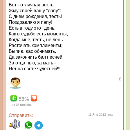
Вот - отличная весть,
Жму своей вашу "лапу":
С днем рождения, тесть!
Поздравляю я папу!
Есть в году этот день,
Как в судьбе есть моменты,
Когда мне, тесть, не лень
Расточать комплименты;
Выпив, вас обнимать,
Да закончить бал песней:
За отца пью, за мать -
Нет на свете чудесней!!!
#
58%
из
75
голосов
Отправить:
11 Янв 2013 года