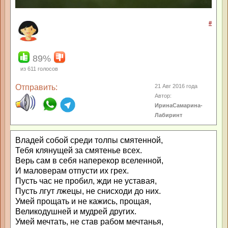
#
89%
из
611
голосов
Отправить:
21 Авг 2016 года
Автор:
ИринаСамарина-
Лабиринт
Владей собой среди толпы смятенной,
Тебя клянущей за смятенье всех.
Верь сам в себя наперекор вселенной,
И маловерам отпусти их грех.
Пусть час не пробил, жди не уставая,
Пусть лгут лжецы, не снисходи до них.
Умей прощать и не кажись, прощая,
Великодушней и мудрей других.
Умей мечтать, не став рабом мечтанья,