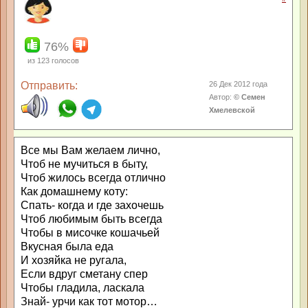
76%
из
123
голосов
Отправить:
26 Дек 2012 года
Автор:
© Семен
Хмелевской
Все мы Вам желаем лично,
Чтоб не мучиться в быту,
Чтоб жилось всегда отлично
Как домашнему коту:
Спать- когда и где захочешь
Чтоб любимым быть всегда
Чтобы в мисочке кошачьей
Вкусная была еда
И хозяйка не ругала,
Если вдруг сметану спер
Чтобы гладила, ласкала
Знай- урчи как тот мотор…