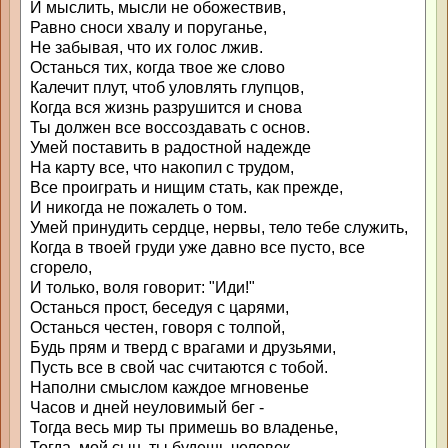
И мыслить, мысли не обожествив,
Равно сноси хвалу и поруганье,
Не забывая, что их голос лжив.
Останься тих, когда твое же слово
Калечит плут, чтоб уловлять глупцов,
Когда вся жизнь разрушится и снова
Ты должен все воссоздавать с основ.
Умей поставить в радостной надежде
На карту все, что накопил с трудом,
Все проиграть и нищим стать, как прежде,
И никогда не пожалеть о том.
Умей принудить сердце, нервы, тело тебе служить,
Когда в твоей груди уже давно все пусто, все
сгорело,
И только, воля говорит: "Иди!"
Останься прост, беседуя с царями,
Останься честен, говоря с толпой,
Будь прям и тверд с врагами и друзьями,
Пусть все в свой час считаются с тобой.
Наполни смыслом каждое мгновенье
Часов и дней неуловимый бег -
Тогда весь мир ты примешь во владенье,
Тогда, мой сын, ты будешь человек.