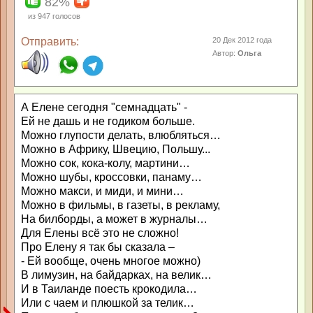
82%
из
947
голосов
Отправить:
20 Дек 2012 года
Автор:
Ольга
А Елене сегодня "семнадцать" -
Ей не дашь и не годиком больше.
Можно глупости делать, влюбляться…
Можно в Африку, Швецию, Польшу...
Можно сок, кока-колу, мартини…
Можно шубы, кроссовки, панаму…
Можно макси, и миди, и мини…
Можно в фильмы, в газеты, в рекламу,
На билборды, а может в журналы…
Для Елены всё это не сложно!
Про Елену я так бы сказала –
- Ей вообще, очень многое можно)
В лимузин, на байдарках, на велик…
И в Таиланде поесть крокодила…
Или с чаем и плюшкой за телик…