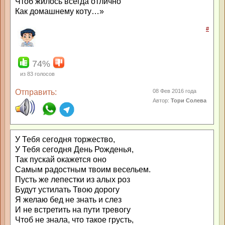
Чтоб жилось всегда отлично
Как домашнему коту…»
#
74%
из
83
голосов
Отправить:
08 Фев 2016 года
Автор:
Тори Солева
У Тебя сегодня торжество,
У Тебя сегодня День Рожденья,
Так пускай окажется оно
Самым радостным твоим весельем.
Пусть же лепестки из алых роз
Будут устилать Твою дорогу
Я желаю бед не знать и слез
И не встретить на пути тревогу
Чтоб не знала, что такое грусть,