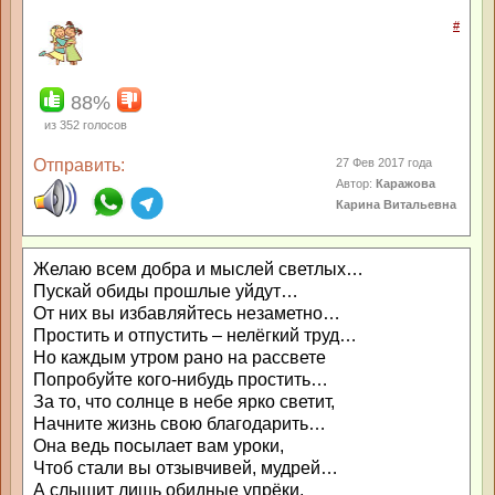
#
88%
из
352
голосов
Отправить:
27 Фев 2017 года
Автор:
Каражова
Карина Витальевна
Желаю всем добра и мыслей светлых…
Пускай обиды прошлые уйдут…
От них вы избавляйтесь незаметно…
Простить и отпустить – нелёгкий труд…
Но каждым утром рано на рассвете
Попробуйте кого-нибудь простить…
За то, что солнце в небе ярко светит,
Начните жизнь свою благодарить…
Она ведь посылает вам уроки,
Чтоб стали вы отзывчивей, мудрей…
А слышит лишь обидные упрёки,