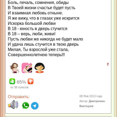
Боль, печаль, сомнения, обиды
В Твоей жизни счастье будет пусть
И взаимная любовь отныне.
Я же вижу, что в глазах уже искрится
Искорка большой любви
В 18 - юность в дверь стучится
В 18 – верь, люби, живи!
Пусть любви же никогда не будет мало
И удача лишь стучится в твою дверь
Милая, Ты взрослой уже стала,
Совершеннолетнею теперь!!!
#
65%
из
38
голосов
Отправить:
08 Янв 2013 года
Автор:
Дмитриева
Виктория