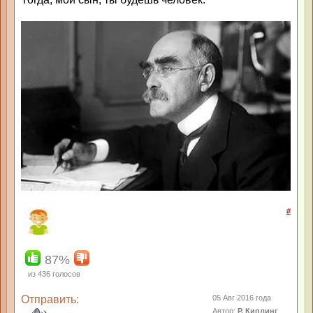
#
87%
из
436
голосов
Отправить:
05 Авг 2016 года
Автор:
Р. Киплинг