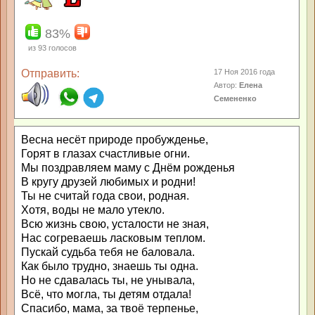
83%
из
93
голосов
Отправить:
17 Ноя 2016 года
Автор:
Елена
Семененко
Весна несёт природе пробужденье,
Горят в глазах счастливые огни.
Мы поздравляем маму с Днём рожденья
В кругу друзей любимых и родни!
Ты не считай года свои, родная.
Хотя, воды не мало утекло.
Всю жизнь свою, усталости не зная,
Нас согреваешь ласковым теплом.
Пускай судьба тебя не баловала.
Как было трудно, знаешь ты одна.
Но не сдавалась ты, не унывала,
Всё, что могла, ты детям отдала!
Спасибо, мама, за твоё терпенье,