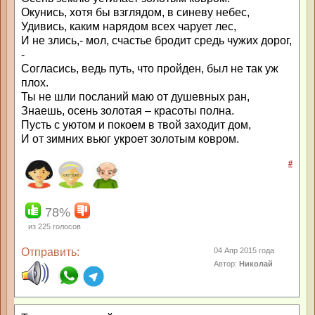
Окунись, хотя бы взглядом, в синеву небес,
Удивись, каким нарядом всех чарует лес,
И не злись,- мол, счастье бродит средь чужих дорог,
-
Согласись, ведь путь, что пройден, был не так уж
плох.
Ты не шли посланий маю от душевных ран,
Знаешь, осень золотая – красоты полна.
Пусть с уютом и покоем в твой заходит дом,
И от зимних вьюг укроет золотым ковром.
#
78%
из
225
голосов
Отправить:
04 Апр 2015 года
Автор:
Николай