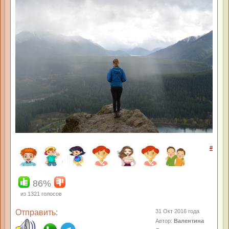
#
86%
из
1321
голосов
Отправить:
31 Окт 2016 года
Автор:
Валентина