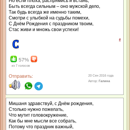
Но если плоха, распрямись и встань,
Быть всегда сильным – оно мужской дело,
Так будь всегда же именно таким,
Смотри с улыбкой на судьбы помехи,
С Днём Рождения с праздником твоим,
Стас живи и множь свои успехи!
#
57%
из
7
голосов
Отправить:
20 Сен 2016 года
Автор:
Галина
Мишаня здравствуй, с Днём рождения,
Столько нужно пожелать,
Что мутит головокружение,
Как бы мне мысли все собрать,
Потому что праздник важный,