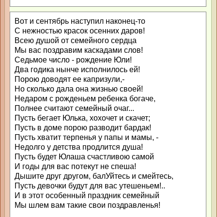
Вот и сентябрь наступил наконец-то
С нежностью красок осенних даров!
Всею душой от семейного сердца
Мы вас поздравим каскадами слов!
Седьмое число - рождение Юли!
Два годика нынче исполнилось ей!
Порою доводят ее капризули,-
Но сколько дала она жизнью своей!
Недаром с рожденьем ребенка богаче,
Полнее считают семейный очаг...
Пусть бегает Юлька, хохочет и скачет;
Пусть в доме порою разводит бардак!
Пусть хватит терпенья у папы и мамы, -
Недолго у детства продлится душа!
Пусть будет Юлаша счастливою самой
И годы для вас потекут не спеша!
Дышите друг другом, балУйтесь и смейтесь,
Пусть девочки будут для вас утешеньем!..
И в этот особенный праздник семейный
Мы шлем вам такие свои поздравленья!