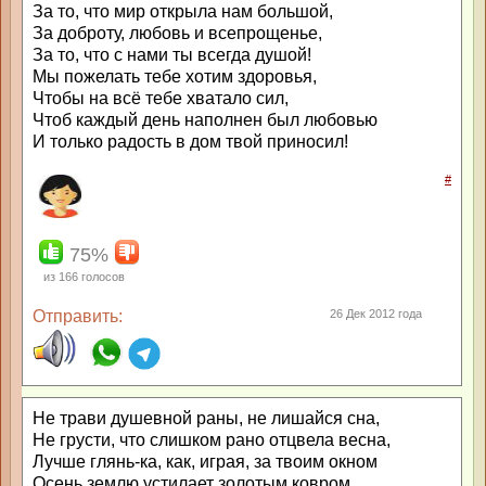
За то, что мир открыла нам большой,
За доброту, любовь и всепрощенье,
За то, что с нами ты всегда душой!
Мы пожелать тебе хотим здоровья,
Чтобы на всё тебе хватало сил,
Чтоб каждый день наполнен был любовью
И только радость в дом твой приносил!
#
75%
из
166
голосов
Отправить:
26 Дек 2012 года
Не трави душевной раны, не лишайся сна,
Не грусти, что слишком рано отцвела весна,
Лучше глянь-ка, как, играя, за твоим окном
Осень землю устилает золотым ковром.