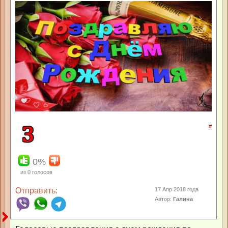
#
0%
из
0
голосов
Отправить:
17 Апр 2018 года
Автор:
Галина