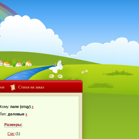
ои
Стихи на заказ
Кому:
папе (отцу)
x
Тип:
деловые
x
Размеры:
Смс
(1)