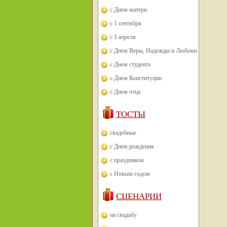
с Днем матери
с 1 сентября
с 1 апреля
с Днем Веры, Надежды и Любови
с Днем студента
с Днем Конституции
с Днем отца
ТОСТЫ
свадебные
с Днем рождения
с праздником
с Новым годом
СЦЕНАРИИ
на свадьбу