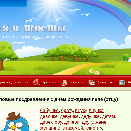
ИЯ, ТОСТЫ С ДНЁМ РОЖДЕНИЯ, ЮБИЛЕЕМ
дио поздравления
Приколы
Рецепты
Раскраски
Об
ловые поздравления с днем рождения папе (отцу)
бабушке
,
брату
,
внуку
,
внучке
,
девочке
,
девушке
,
дедушке
,
детям
,
директору
,
дочери
,
другу
,
жене
,
женщине
,
знакомой
,
клиенту
,