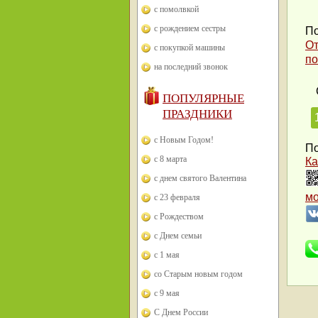
с помолвкой
с рождением сестры
По
От
с покупкой машины
по
на последний звонок
ПОПУЛЯРНЫЕ
ПРАЗДНИКИ
с Новым Годом!
По
с 8 марта
Ка
с днем святого Валентина
м
с 23 февраля
с Рождеством
с Днем семьи
с 1 мая
со Старым новым годом
с 9 мая
С Днем России