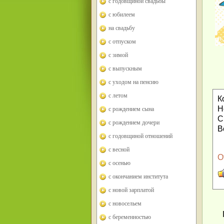
с годовщиной свадьбы
с юбилеем
на свадьбу
с отпуском
с зимой
с выпускным
с уходом на пенсию
с летом
К
Н
с рождением сына
С
с рождением дочери
В
с годовщиной отношений
с весной
О
с осенью
с окончанием института
с новой зарплатой
с новосельем
с беременностью