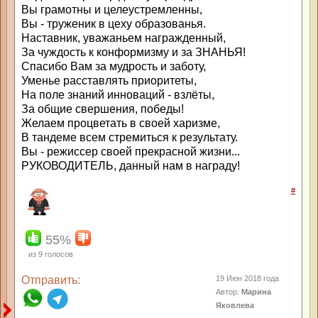
Вы грамотны и целеустремленны,
Вы - труженик в цеху образованья.
Наставник, уважаньем награжденный,
За чуждость к конформизму и за ЗНАНЬЯ!
Спасибо Вам за мудрость и заботу,
Уменье расставлять приоритеты,
На поле знаний инноваций - взлёты,
За общие свершения, победы!
Желаем процветать в своей харизме,
В тандеме всем стремиться к результату.
Вы - режиссер своей прекрасной жизни...
РУКОВОДИТЕЛЬ, данный нам в награду!
#
55%
из
9
голосов
Отправить:
19 Июн 2018 года
Автор:
Марина
Яковлева